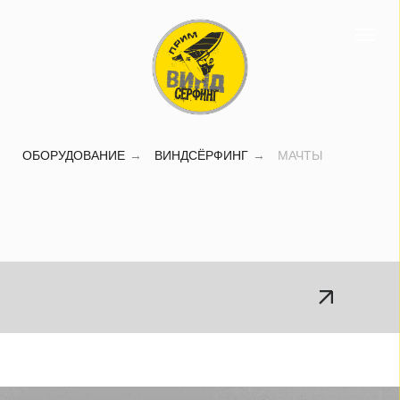
Мачты для
виндсерфинга,
купить мачту
Владивосток
ОБОРУДОВАНИЕ
→
ВИНДСЁРФИНГ
→
МАЧТЫ