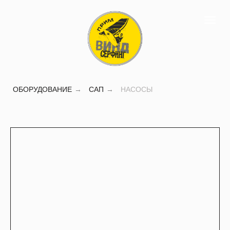
Насосы для сап,
купить sup во
Владивостоке
ОБОРУДОВАНИЕ
→
САП
→
НАСОСЫ