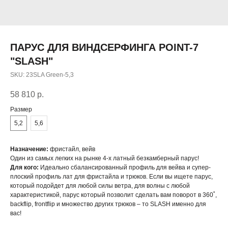
ПАРУС ДЛЯ ВИНДСЕРФИНГА POINT-7
"SLASH"
SKU:
23SLA Green-5,3
58 810
р.
Размер
5,2
5,6
Назначение:
фристайл, вейв
Один из самых легких на рынке 4-х латный безкамберный парус!
Для кого:
Идеально сбалансированный профиль для вейва и супер-
плоский профиль лат для фристайла и трюков. Если вы ищете парус,
который подойдет для любой силы ветра, для волны с любой
характеристикой, парус который позволит сделать вам поворот в 360˚,
backflip, frontflip и множество других трюков – то SLASH именно для
вас!