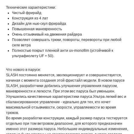
Технические характеристики:
Чистый фрирайд
Конструкция из 4 лат
Дизайн для нью-скул фрирайда
Повышенная маневренность
Очень отзывчивый на движения райдера
Позволяет совершать трюки, повороты, перевороты при любой
силе ветра
Полностью покрыт пленкой анти uv-monofilm (устойчивой к
ультрафиолету UF + 50).
Что нового в парусе:
SLASH постоянно меняется, эволюционирует и совершенствуется,
начиная с момента создания этой фристайл модели. В новом парусе
SLASH, разработчики добились улучшения управления парусом,
маневренности и легкости. При этом вес паруса был уменьшен.
Улучшились качественные характеристики паруса.Ультра легкий вес и
сбалансированное управление - идеально для тех, кто хочет
максимальной отзывчивости, скорости, управляемости во время
трюков.
Во время разработки конструкции, каждый размер паруса тестируется
отдельно при том ветровом диапазоне, для которого предназначен
именно этот размера паруса. Небольшие индивидуальные изменения,