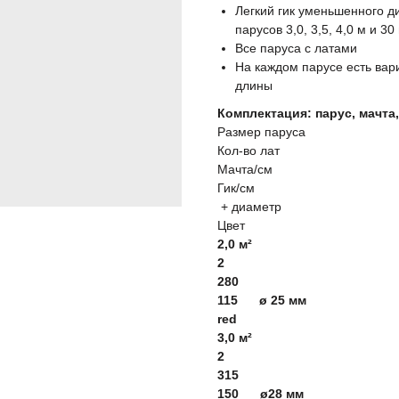
Легкий гик уменьшенного д
парусов 3,0, 3,5, 4,0 м и 30
Все паруса с латами
На каждом парусе есть вар
длины
Комплектация: парус, мачта,
Размер паруса
Кол-во лат
Мачта/см
Гик/см
+ диаметр
Цвет
2,0 м²
2
280
115 ø 25 мм
red
3,0 м²
2
315
150 ø28 мм