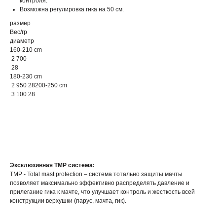
контроля.
Возможна регулировка гика на 50 см.
размер
Вес/гр
диаметр
160-210 cm
2 700
28
180-230 cm
2 950 28200-250 cm
3 100 28
Эксклюзивная TMP система:
TMP - Total mast protection – система тотально защиты мачты
позволяет максимально эффективно распределять давление и
прилегание гика к мачте, что улучшает контроль и жесткость всей
конструкции верхушки (парус, мачта, гик).