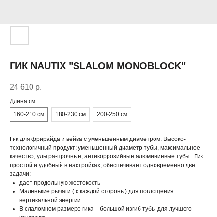
ГИК NAUTIX "SLALOM MONOBLOCK"
24 610
р.
Длина см
160-210 см
180-230 см
200-250 см
Гик для фрирайда и вейва с уменьшенным диаметром. Высоко-
технологичный продукт: уменьшенный диаметр тубы, максимальное
качество, ультра-прочные, антикоррозийные алюминиевые тубы . Гик
простой и удобный в настройках, обеспечивает одновременно две
задачи:
дает продольную жестокость
Маленькие рычаги ( с каждой стороны) для поглощения
вертикальной энергии
В слаломном размере гика – большой изгиб тубы для лучшего