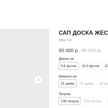
САП ДОСКА ЖЕС
SKU:
F4
85 000
р.
95 000
р.
Длина см
9,6 футов
10,0 футов
1
Ширина см
31 дюйм
32 дюйм
33 д
Литраж
138 литров
155 литров