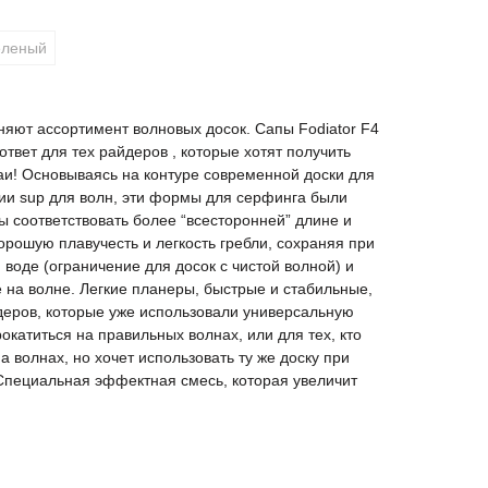
еленый
яют ассортимент волновых досок. Сапы Fodiator F4
твет для тех райдеров , которые хотят получить
чаи! Основываясь на контуре современной доски для
ии sup для волн, эти формы для серфинга были
ы соответствовать более “всесторонней” длине и
рошую плавучесть и легкость гребли, сохраняя при
воде (ограничение для досок с чистой волной) и
на волне. Легкие планеры, быстрые и стабильные,
деров, которые уже использовали универсальную
рокатиться на правильных волнах, или для тех, кто
на волнах, но хочет использовать ту же доску при
 Специальная эффектная смесь, которая увеличит