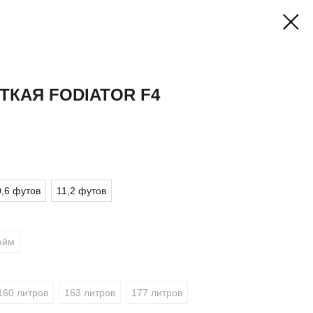
ТКАЯ FODIATOR F4
0,6 футов
11,2 футов
юйм
160 литров
163 литров
177 литров