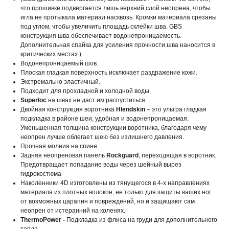
что прошивке подвергается лишь верхний слой неопрена, чтобы
игла не протыкала материал насквозь. Кромки материала срезаны
под углом, чтобы увеличить площадь склейки шва. GBS
конструкция шва обеспечивает водонепроницаемость.
Дополнительная спайка для усиления прочности шва наносится в
критических местах.)
Водонепроницаемый шов.
Плоская гладкая поверхность исключает раздражение кожи.
Экстремально эластичный.
Подходит для прохладной и холодной воды.
Superloc
на швах не даст им распуститься.
Двойная конструкция воротника
HIendskin
– это ультра гладкая
подкладка в районе шеи, удобная и водонепроницаемая.
Уменьшенная толщина конструкции воротника, благодаря чему
неопрен лучше облегает шею без излишнего давления.
Прочная молния на спине.
Задняя неопреновая панель
Rockguard
, переходящая в воротник.
Предотвращает попадание воды через шейный вырез
гидрокостюма
Наколенники 4D изготовлены из тянущегося в 4-х направлениях
материала из плотных волокон, не только для защиты ваших ног
от возможных царапин и повреждений, но и защищают сам
неопрен от истеранний на коленях.
ThermoPower -
Подкладка из флиса на груди для дополнительного