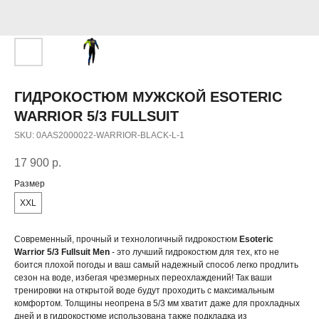
ГИДРОКОСТЮМ МУЖСКОЙ ESOTERIC
WARRIOR 5/3 FULLSUIT
SKU:
0AAS2000022-WARRIOR-BLACK-L-1
17 900
р.
Размер
XXL
Современный, прочный и технологичный гидрокостюм
Esoteric
Warrior 5/3 Fullsuit Men
- это лучший гидрокостюм для тех, кто не
боится плохой погоды и ваш самый надежный способ легко продлить
сезон на воде, избегая чрезмерных переохлаждений! Так ваши
тренировки на открытой воде будут проходить с максимальным
комфортом. Толщины неопрена в 5/3 мм хватит даже для прохладных
дней и в гидрокостюме использована также подкладка из