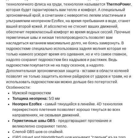
технологичного флиса на груди, технология называется
ThermoPower
,
которая будет гарантировать вам тепло и комфорт. А специальный
эргономичный крой, в сочетании с невероятно легким эластичным и
ультрамягким неопреном Ezoflex, на время пребывания в воде, станет
вашей второй кожей. И абсолютно не стеснит ваших движений,
обеспечит первоклассный комфорт во время водных сессий. Прочные
герметичные швы и низкая теплопроводность позволят вам
насладиться катанием максимально долго, не боясь замерзнуть. В
гидрокостюме специально использована задняя молния которая не
только намного ускорит время его одевания, но и что самое главное,
надолго сохранит гидрокостюм без надрывов и растяжек. Ведь
гидрокостюм покупается не на пару сезонов, а надолго.
Дополнительная эргономическая защита - вставки в области коленей
позволят не только защитить колени райдеров от ударов и травм, но и
использовать гидрокостюм как можно дольше без потертостей.
Особенности:
Мужской гидрокостюм
Толщина неопрена:
5/3 мм
Неопрен Ezoflex
- самый тянущийся в линейке. 4D технология
перекрестного плетения позволяет хорошо тянуться во всех
направлениях, не сковывая движений.
Герметичные швы GBS
- предотвращают протекание и
великолепно сохраняют тепло.
Слепой GBS шов со спайкой.
(GBS (glued and blindstitched) шов называют "слепым" из-за того,